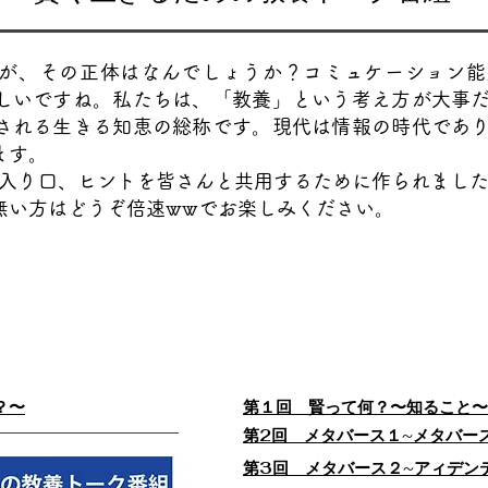
が、その正体はなんでしょうか？コミュケーション能
しいですね。私たちは、「教養」という考え方が大事
される生きる知恵の総称です。現代は情報の時代であ
ます。
養の入り口、ヒントを皆さんと共用するために作られまし
無い方はどうぞ倍速wwでお楽しみください。
？〜
第１回 賢って何？〜知ること〜
第2回​ メタバース１~メタバー
第3回​ メタバース２~アィデン