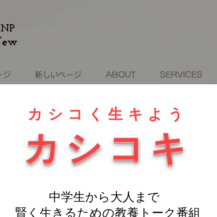
NP
New
ージ
新しいページ
ABOUT
SERVICES
カシコく生キよう
​カシコキ
中学生から大人まで
賢く生きるため
の教養​トーク番組